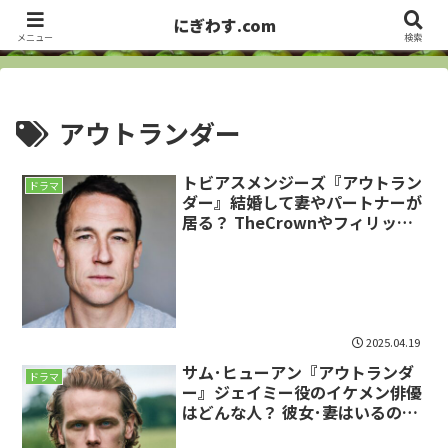
洋画・海外ドラマ俳優、セレブから、お笑い芸人まで ・・・ サラっとズバっ
にぎわす.com
とCheck it out!!
メニュー
検索
アウトランダー
トビアスメンジーズ『アウトラン
ドラマ
ダー』結婚して妻やパートナーが
居る？ TheCrownやフィリップ
王子、ゲームオブスローンズなど
今現在までの出演作は？
2025.04.19
サム･ヒューアン『アウトランダ
ドラマ
ー』ジェイミー役のイケメン俳優
はどんな人？ 彼女･妻はいるの？
カトリーヌバルフとの関係や最新