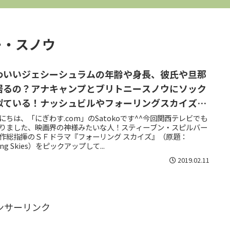
ー・スノウ
わいいジェシーシュラムの年齢や身長、彼氏や旦那
居るの？アナキャンプとブリトニースノウにソック
似ている！ナッシュビルやフォーリングスカイズな
出演作
にちは、「にぎわす.com」のSatokoです^^今回関西テレビでも
りました、映画界の神様みたいな人！スティーブン・スピルバー
作総指揮のＳＦドラマ『フォーリング スカイズ』（原題：
ling Skies）をピックアップして...
2019.02.11
ンサーリンク