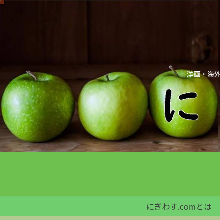
洋画・海外
にぎわす.comとは