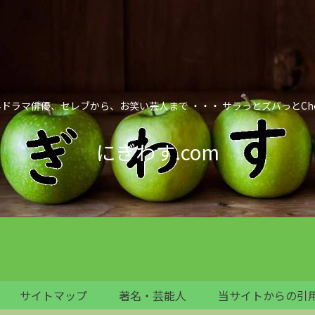
ドラマ俳優、セレブから、お笑い芸人まで ・・・ サラっとズバっとCheck it
にぎわす.com
サイトマップ
著名・芸能人
当サイトからの引