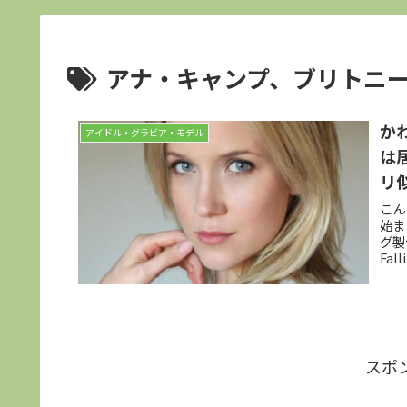
アナ・キャンプ、ブリトニ
か
アイドル・グラビア・モデル
は
リ
ど
こん
始ま
グ製
Fal
スポ