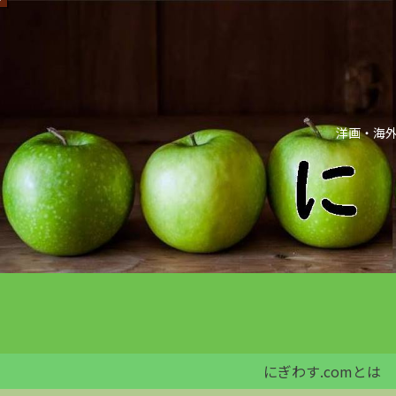
洋画・海外
にぎわす.comとは