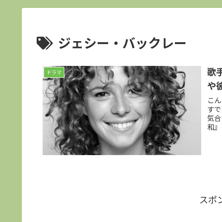
ジェシー・バックレー
歌
ドラマ
や
こん
すで
気合
和』
スポ