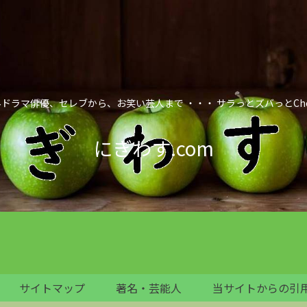
ドラマ俳優、セレブから、お笑い芸人まで ・・・ サラっとズバっとCheck it
にぎわす.com
サイトマップ
著名・芸能人
当サイトからの引