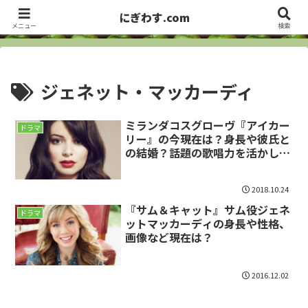
洋画・海外ドラマ俳優、セレブから、お笑い芸人まで ・・・ サラっとズバっ
にぎわす.com
とCheck it out!!
メニュー
検索
ジェネット・マッカーディ
ミランダコスグローヴ『アイカー
ドラマ
リー』の今現在は？身長や彼氏と
の結婚？話題の歌唱力を活かした
人気曲シェイクスピア、ミニオン
ズなど出演作をWiki風に
2018.10.24
『サム＆キャット』サム役ジェネ
ドラマ
ットマッカーディの身長や性格、
画像など現在は？
2016.12.02