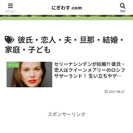
洋画・海外ドラマ俳優、セレブから、お笑い芸人まで ・・・ サラっとズバっ
にぎわす.com
とCheck it out!!
メニュー
検索
彼氏・恋人・夫・旦那・結婚・
家庭・子ども
セリーナシンデンが妊娠?! 彼氏・
ドラマ
恋人はクイーンメアリーのロシフ
サザーランド！ 生い立ちやゲー
ムオブスローンズのソックリさん
などWiki的詳細
2017.09.17
スポンサーリンク