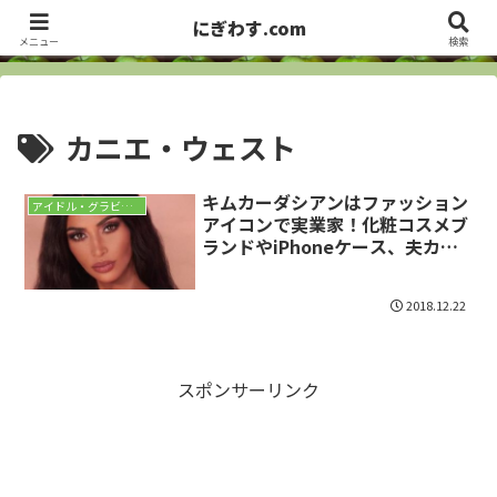
洋画・海外ドラマ俳優、セレブから、お笑い芸人まで ・・・ サラっとズバっ
にぎわす.com
とCheck it out!!
メニュー
検索
カニエ・ウェスト
キムカーダシアンはファッション
アイドル・グラビア・モデル
アイコンで実業家！化粧コスメブ
ランドやiPhoneケース、夫カニ
エのYeezyBoostもバカ売れ！身
長体重、ブラサイズや赤ちゃんの
2018.12.22
名前など詳細
スポンサーリンク