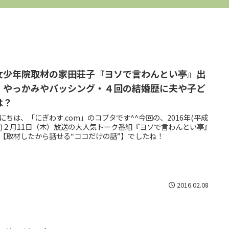
女少年院取材の家田荘子『ヨソで言わんとい亭』出
！やっかみやバッシング・４回の結婚歴に夫や子ど
は？
にちは、「にぎわす.com」のコブタです^^今回の、2016年(平成
年)２月11日（木）放送の大人気トーク番組『ヨソで言わんとい亭』
【取材したから話せる“ココだけの話”】でしたね！
2016.02.08