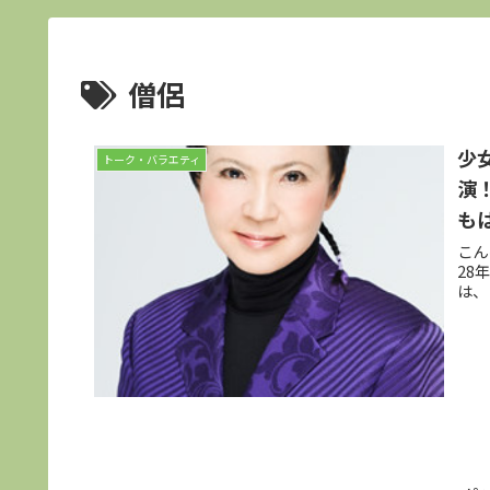
僧侶
少
トーク・バラエティ
演
も
こん
28
は、