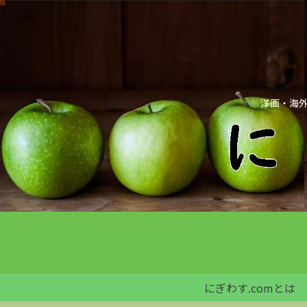
洋画・海外
にぎわす.comとは