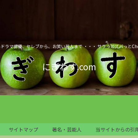
ドラマ俳優、セレブから、お笑い芸人まで ・・・ サラっとズバっとCheck it
にぎわす.com
サイトマップ
著名・芸能人
当サイトからの引